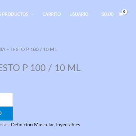
$
0.00
S PRODUCTOS
CARRITO
USUARIO
IA – TESTO P 100 / 10 ML
ESTO P 100 / 10 ML
O
etas:
Definicion Muscular
,
Inyectables