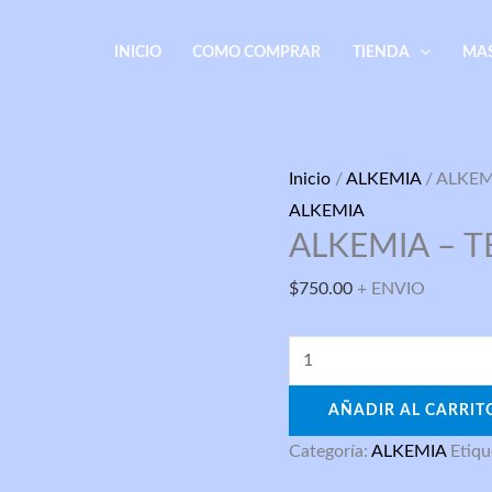
INICIO
COMO COMPRAR
TIENDA
MA
ALKEMIA
Inicio
/
ALKEMIA
/ ALKEM
-
ALKEMIA
ALKEMIA – T
TESTO
P
$
750.00
+ ENVIO
100
/
10
ML
AÑADIR AL CARRIT
cantidad
Categoría:
ALKEMIA
Etiqu