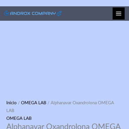
Ir
al
contenido
Alphanavar
Inicio
/
OMEGA LAB
/ Alphanavar Oxandrolona OMEGA
Oxandrolona
LAB
OMEGA
OMEGA LAB
Alphanavar Oxandrolona OMEGA
LAB