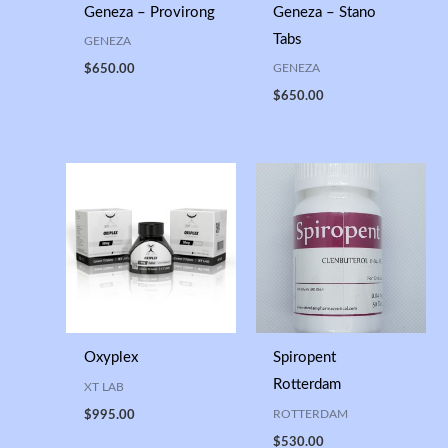
Geneza – Provirong
Geneza – Stano
Tabs
GENEZA
GENEZA
$
650.00
$
650.00
Oxyplex
Spiropent
Rotterdam
XT LAB
ROTTERDAM
$
995.00
$
530.00