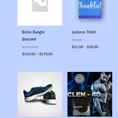
$170.00
$28.00
Boho Bangle
Lemons Tshirt
Bracelet
Women
Accessories
$
25.00
–
$
28.00
$
150.00
–
$
170.00
Price
Price
range:
range:
$175.00
$150.00
through
through
$200.00
$180.00