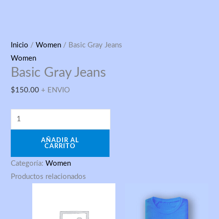
Basic
Inicio
/
Women
/ Basic Gray Jeans
Gray
Women
Basic Gray Jeans
Jeans
cantidad
$
150.00
+ ENVIO
AÑADIR AL
CARRITO
Categoría:
Women
Productos relacionados
Price
Price
range:
range:
$150.00
$25.00
through
through