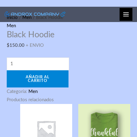
Ir
Black
Inicio
/
Men
/ Black Hoodie
al
Hoodie
Men
contenido
Black Hoodie
cantidad
$
150.00
+ ENVIO
AÑADIR AL
CARRITO
Categoría:
Men
Productos relacionados
Price
range:
$40.00
through
$45.00