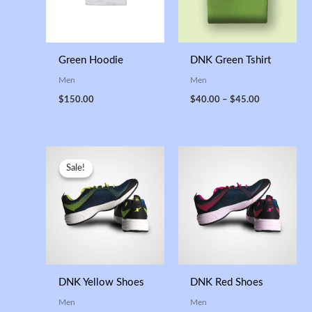
Green Hoodie
DNK Green Tshirt
Men
Men
$
150.00
$
40.00
–
$
45.00
Original
Current
price
price
Sale!
Sale!
was:
is:
$150.00.
$120.00.
DNK Yellow Shoes
DNK Red Shoes
Men
Men