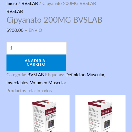
Cipyanato
Inicio
/
BVSLAB
/ Cipyanato 200MG BVSLAB
200MG
BVSLAB
Cipyanato 200MG BVSLAB
BVSLAB
cantidad
$
900.00
+ ENVIO
AÑADIR AL
CARRITO
Categoría:
BVSLAB
Etiquetas:
Definicion Muscular
,
Inyectables
,
Volumen Muscular
Productos relacionados