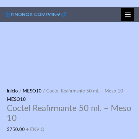
Ir
al
contenido
Coctel
Inicio
/
MESO10
/ Coctel Reafirmante 50 ml. – Meso 10
Reafirmante
MESO10
Coctel Reafirmante 50 ml. – Meso
50
ml.
10
–
$
750.00
+ ENVIO
Meso