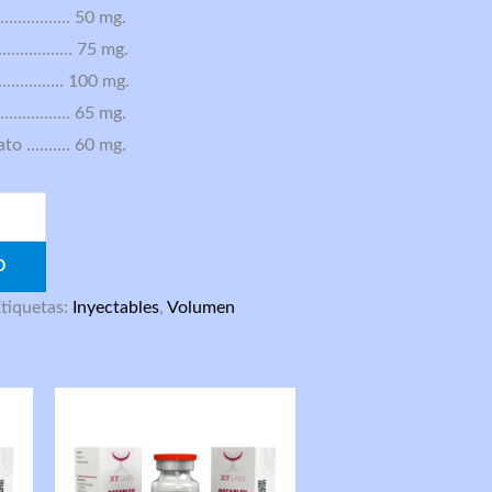
………………… 50 mg.
 ………………… 75 mg.
…………….. 100 mg.
o ……………… 65 mg.
nato ………. 60 mg.
O
tiquetas:
Inyectables
,
Volumen