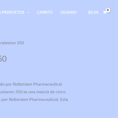
$
0.00
S PRODUCTOS
CARRITO
USUARIO
rateston 350
50
ado por Rotterdam Pharmaceutical
stanon 350 es una mezcla de cinco
a por Rotterdam Pharmaceutical. Esta