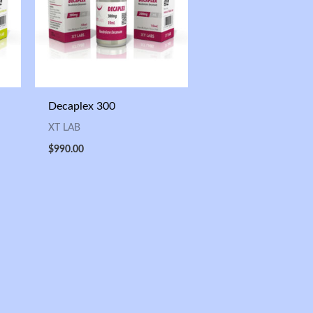
Decaplex 300
XT LAB
$
990.00