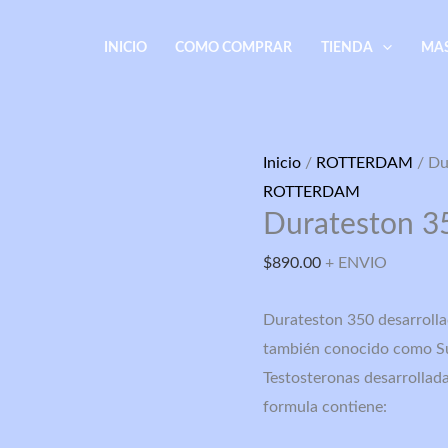
INICIO
COMO COMPRAR
TIENDA
MA
Durateston
Inicio
/
ROTTERDAM
/ Du
350
ROTTERDAM
Durateston 3
cantidad
$
890.00
+ ENVIO
Durateston 350 desarroll
también conocido como Su
Testosteronas desarrollad
formula contiene: