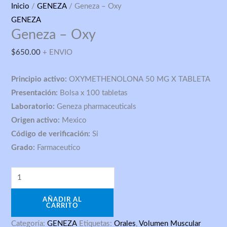
Geneza
Inicio
/
GENEZA
/ Geneza – Oxy
-
GENEZA
Geneza – Oxy
Oxy
cantidad
$
650.00
+ ENVIO
Principio activo:
OXYMETHENOLONA 50 MG X TABLETA
Presentación:
Bolsa x 100 tabletas
Laboratorio:
Geneza pharmaceuticals
Origen activo:
Mexico
Código de verificación:
Si
Grado:
Farmaceutico
AÑADIR AL
CARRITO
Categoría:
GENEZA
Etiquetas:
Orales
,
Volumen Muscular