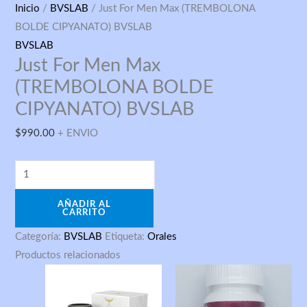
Just
Inicio
/
BVSLAB
/ Just For Men Max (TREMBOLONA
For
BOLDE CIPYANATO) BVSLAB
Men
BVSLAB
Just For Men Max
Max
(TREMBOLONA
(TREMBOLONA BOLDE
BOLDE
CIPYANATO) BVSLAB
CIPYANATO)
$
990.00
+ ENVIO
BVSLAB
cantidad
AÑADIR AL
CARRITO
Categoría:
BVSLAB
Etiqueta:
Orales
Productos relacionados