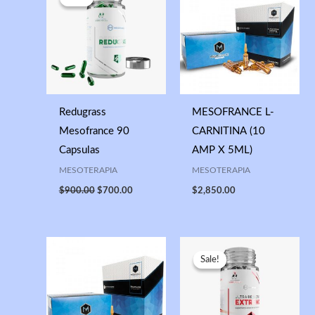
was:
is:
$900.00.
$700.00.
Redugrass
MESOFRANCE L-
Mesofrance 90
CARNITINA (10
Capsulas
AMP X 5ML)
MESOTERAPIA
MESOTERAPIA
$
900.00
$
700.00
$
2,850.00
Original
Current
price
price
Sale!
Sale!
was:
is:
$900.00.
$700.00.