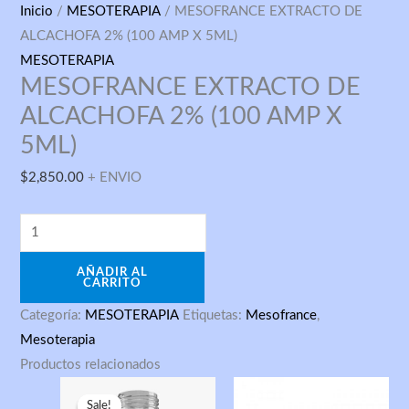
MESOFRANCE
Inicio
/
MESOTERAPIA
/ MESOFRANCE EXTRACTO DE
EXTRACTO
ALCACHOFA 2% (100 AMP X 5ML)
DE
MESOTERAPIA
MESOFRANCE EXTRACTO DE
ALCACHOFA
2%
ALCACHOFA 2% (100 AMP X
(100
5ML)
AMP
$
2,850.00
+ ENVIO
X
5ML)
cantidad
AÑADIR AL
CARRITO
Categoría:
MESOTERAPIA
Etiquetas:
Mesofrance
,
Mesoterapia
Productos relacionados
Original
Current
price
price
Sale!
Sale!