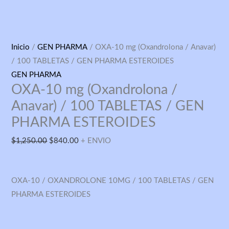
OXA-
Original
Current
Inicio
/
GEN PHARMA
/ OXA-10 mg (Oxandrolona / Anavar)
10
price
price
/ 100 TABLETAS / GEN PHARMA ESTEROIDES
mg
was:
is:
GEN PHARMA
OXA-10 mg (Oxandrolona /
(Oxandrolona
$1,250.00.
$840.00.
/
Anavar) / 100 TABLETAS / GEN
Anavar)
PHARMA ESTEROIDES
/
$
1,250.00
$
840.00
+ ENVIO
100
TABLETAS
/
OXA-10 / OXANDROLONE 10MG / 100 TABLETAS / GEN
GEN
PHARMA ESTEROIDES
PHARMA
ESTEROIDES
cantidad