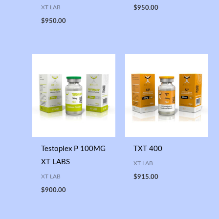
XT LAB
$
950.00
$
950.00
Testoplex P 100MG
TXT 400
XT LABS
XT LAB
XT LAB
$
915.00
$
900.00