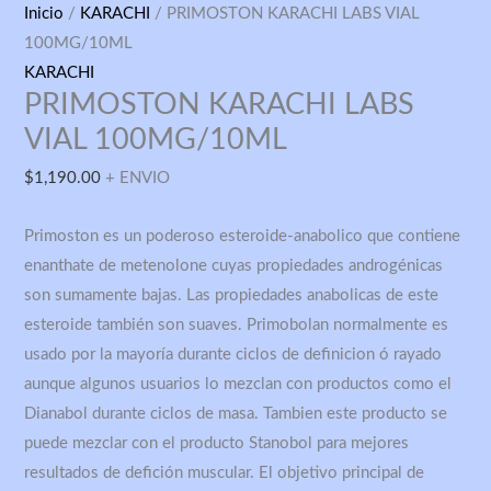
PRIMOSTON
Inicio
/
KARACHI
/ PRIMOSTON KARACHI LABS VIAL
KARACHI
100MG/10ML
LABS
KARACHI
PRIMOSTON KARACHI LABS
VIAL
100MG/10ML
VIAL 100MG/10ML
cantidad
$
1,190.00
+ ENVIO
Primoston es un poderoso esteroide-anabolico que contiene
enanthate de metenolone cuyas propiedades androgénicas
son sumamente bajas. Las propiedades anabolicas de este
esteroide también son suaves. Primobolan normalmente es
usado por la mayoría durante ciclos de definicion ó rayado
aunque algunos usuarios lo mezclan con productos como el
Dianabol durante ciclos de masa. Tambien este producto se
puede mezclar con el producto Stanobol para mejores
resultados de defición muscular. El objetivo principal de