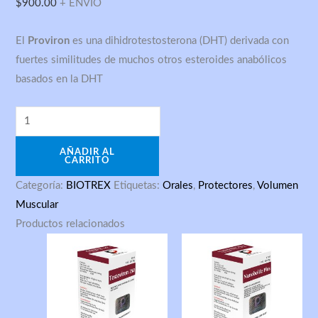
$
900.00
+ ENVIO
–
Biotrex
El
Proviron
es una dihidrotestosterona (DHT) derivada con
cantidad
fuertes similitudes de muchos otros esteroides anabólicos
basados en la DHT
AÑADIR AL
CARRITO
Categoría:
BIOTREX
Etiquetas:
Orales
,
Protectores
,
Volumen
Muscular
Productos relacionados