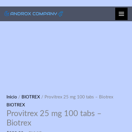
Ir
al
contenido
Provitrex
Inicio
/
BIOTREX
/ Provitrex 25 mg 100 tabs – Biotrex
25
BIOTREX
Provitrex 25 mg 100 tabs –
mg
100
Biotrex
tabs