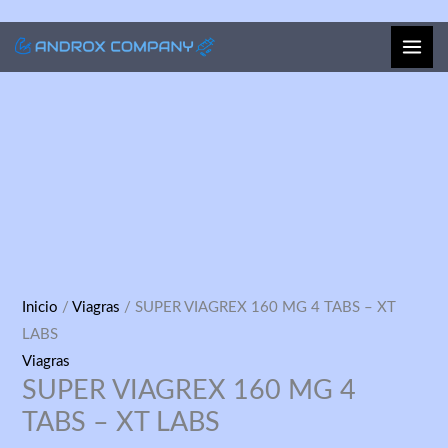
Ir
al
contenido
SUPER
Inicio
/
Viagras
/ SUPER VIAGREX 160 MG 4 TABS – XT
VIAGREX
LABS
160
Viagras
SUPER VIAGREX 160 MG 4
MG
4
TABS – XT LABS
TABS