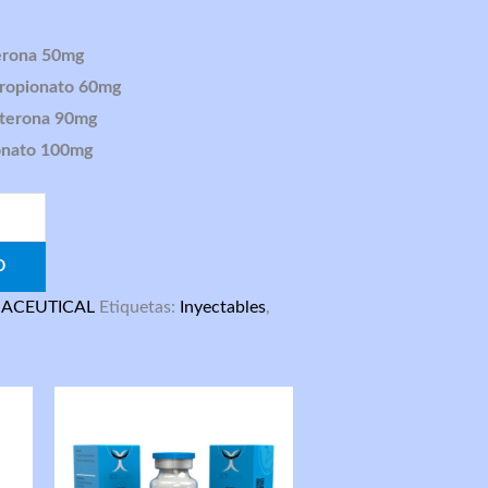
terona 50mg
propionato 60mg
sterona 90mg
onato 100mg
O
ACEUTICAL
Etiquetas:
Inyectables
,