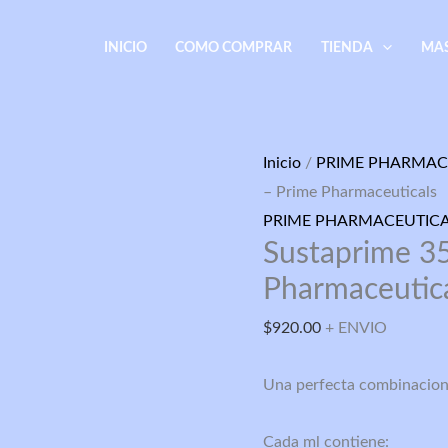
INICIO
COMO COMPRAR
TIENDA
MA
Sustaprime
Inicio
/
PRIME PHARMAC
350
– Prime Pharmaceuticals
mg
PRIME PHARMACEUTIC
Sustaprime 3
10
ml
Pharmaceutic
–
$
920.00
+ ENVIO
Prime
Pharmaceuticals
Una perfecta combinacion 
cantidad
Cada ml contiene: