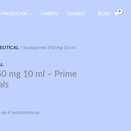
$
0.00
S PRODUCTOS
CARRITO
USUARIO
EUTICAL
/ Sustaprime 350 mg 10 ml
AL
50 mg 10 ml – Prime
als
de 4 testosteronas.