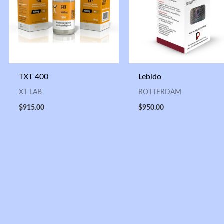
TXT 400
Lebido
XT LAB
ROTTERDAM
$
915.00
$
950.00