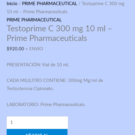
Testoprime
Inicio
/
PRIME PHARMACEUTICAL
/ Testoprime C 300 mg
C
10 ml – Prime Pharmaceuticals
300
PRIME PHARMACEUTICAL
Testoprime C 300 mg 10 ml –
mg
10
Prime Pharmaceuticals
ml
$
920.00
+ ENVIO
–
Prime
PRESENTACIÓN: Víal de 10 ml.
Pharmaceuticals
cantidad
CADA MILILITRO CONTIENE: 300mg Mg/ml de
Testosterona Cipionato.
LABORATORIO: Prime Pharmaceuticals.