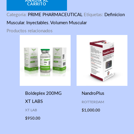
AÑADIR AL
CARRITO
Categoría:
PRIME PHARMACEUTICAL
Etiquetas:
Definicion
Muscular
,
Inyectables
,
Volumen Muscular
Productos relacionados
Boldeplex 200MG
NandroPlus
XT LABS
ROTTERDAM
XT LAB
$
1,000.00
$
950.00