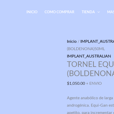
INICIO
COMO COMPRAR
TIENDA
MA
TORNEL
Inicio
/
IMPLANT_AUSTR
EQUIGAN
(BOLDENONA)50ML
(BOLDENONA)50ML
IMPLANT_AUSTRALIAN
TORNEL EQU
cantidad
(BOLDENON
$
1,050.00
+ ENVIO
Agente anabólico de larga
androgénica. Equi-Gan est
apetito, para incrementar 