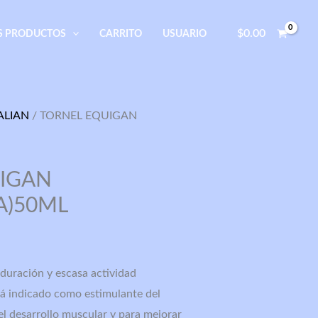
$
0.00
S PRODUCTOS
CARRITO
USUARIO
ALIAN
/ TORNEL EQUIGAN
IGAN
A)50ML
 duración y escasa actividad
á indicado como estimulante del
el desarrollo muscular y para mejorar