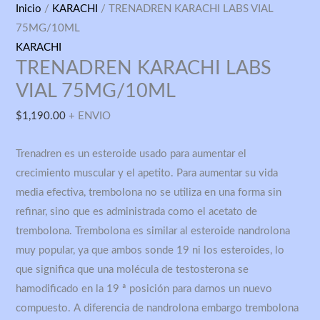
TRENADREN
Inicio
/
KARACHI
/ TRENADREN KARACHI LABS VIAL
KARACHI
75MG/10ML
LABS
KARACHI
TRENADREN KARACHI LABS
VIAL
75MG/10ML
VIAL 75MG/10ML
cantidad
$
1,190.00
+ ENVIO
Trenadren es un esteroide usado para aumentar el
crecimiento muscular y el apetito. Para aumentar su vida
media efectiva, trembolona no se utiliza en una forma sin
refinar, sino que es administrada como el acetato de
trembolona. Trembolona es similar al esteroide nandrolona
muy popular, ya que ambos sonde 19 ni los esteroides, lo
que significa que una molécula de testosterona se
hamodificado en la 19 ª posición para darnos un nuevo
compuesto. A diferencia de nandrolona embargo trembolona