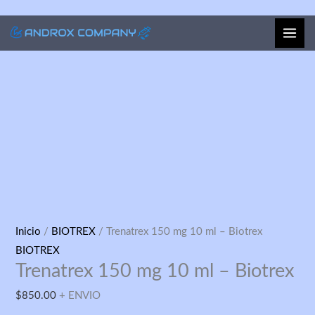
Ir
al
contenido
Trenatrex
Inicio
/
BIOTREX
/ Trenatrex 150 mg 10 ml – Biotrex
150
BIOTREX
Trenatrex 150 mg 10 ml – Biotrex
mg
10
$
850.00
+ ENVIO
ml