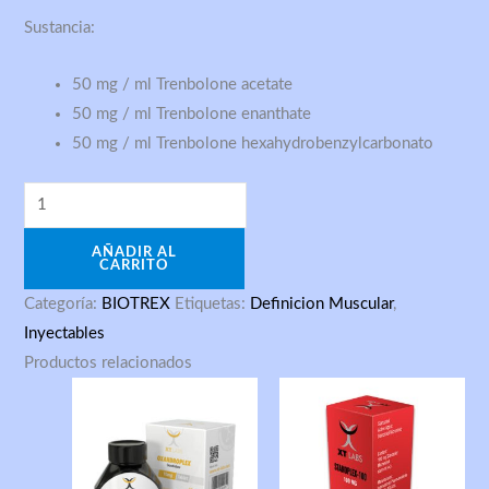
–
Sustancia:
Biotrex
cantidad
50 mg / ml Trenbolone acetate
50 mg / ml Trenbolone enanthate
50 mg / ml Trenbolone hexahydrobenzylcarbonato
AÑADIR AL
CARRITO
Categoría:
BIOTREX
Etiquetas:
Definicion Muscular
,
Inyectables
Productos relacionados