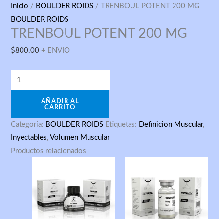
TRENBOUL
Inicio
/
BOULDER ROIDS
/ TRENBOUL POTENT 200 MG
POTENT
BOULDER ROIDS
TRENBOUL POTENT 200 MG
200
MG
$
800.00
+ ENVIO
cantidad
AÑADIR AL
CARRITO
Categoría:
BOULDER ROIDS
Etiquetas:
Definicion Muscular
,
Inyectables
,
Volumen Muscular
Productos relacionados