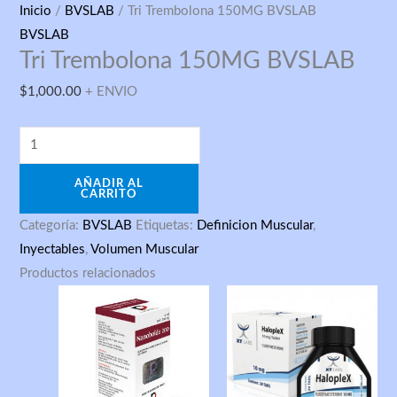
Tri
Inicio
/
BVSLAB
/ Tri Trembolona 150MG BVSLAB
Trembolona
BVSLAB
Tri Trembolona 150MG BVSLAB
150MG
BVSLAB
$
1,000.00
+ ENVIO
cantidad
AÑADIR AL
CARRITO
Categoría:
BVSLAB
Etiquetas:
Definicion Muscular
,
Inyectables
,
Volumen Muscular
Productos relacionados