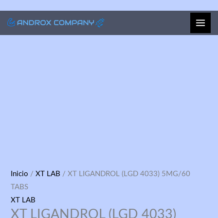
Ir
al
contenido
XT
Inicio
/
XT LAB
/ XT LIGANDROL (LGD 4033) 5MG/60
LIGANDROL
TABS
(LGD
XT LAB
XT LIGANDROL (LGD 4033)
4033)