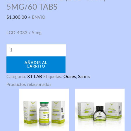
5MG/60
5MG/60 TABS
TABS
$
1,300.00
+ ENVIO
cantidad
LGD-4033 / 5 mg
AÑADIR AL
CARRITO
Categoría:
XT LAB
Etiquetas:
Orales
,
Sarm's
Productos relacionados