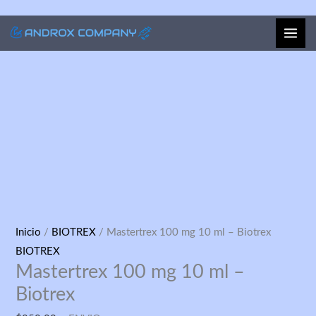
Ir
al
contenido
Mastertrex
Inicio
/
BIOTREX
/ Mastertrex 100 mg 10 ml – Biotrex
100
BIOTREX
Mastertrex 100 mg 10 ml –
mg
10
Biotrex
ml