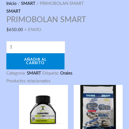
PRIMOBOLAN
Inicio
/
SMART
/ PRIMOBOLAN SMART
SMART
SMART
PRIMOBOLAN SMART
cantidad
$
650.00
+ ENVIO
AÑADIR AL
CARRITO
Categoría:
SMART
Etiqueta:
Orales
Productos relacionados