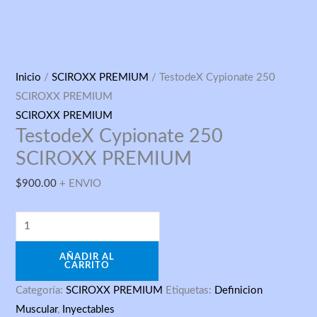
TestodeX
Inicio
/
SCIROXX PREMIUM
/ TestodeX Cypionate 250
Cypionate
SCIROXX PREMIUM
250
SCIROXX PREMIUM
TestodeX Cypionate 250
SCIROXX
PREMIUM
SCIROXX PREMIUM
cantidad
$
900.00
+ ENVIO
AÑADIR AL
CARRITO
Categoría:
SCIROXX PREMIUM
Etiquetas:
Definicion
Muscular
,
Inyectables