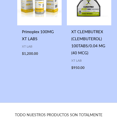
Primoplex 100MG
XT CLEMBUTREX
XT LABS
(CLEMBUTEROL)
100TABS/0.04 MG
XT LAB
(40 MCG)
$
1,200.00
XT LAB
$
950.00
TODO NUESTROS PRODUCTOS SON TOTALMENTE